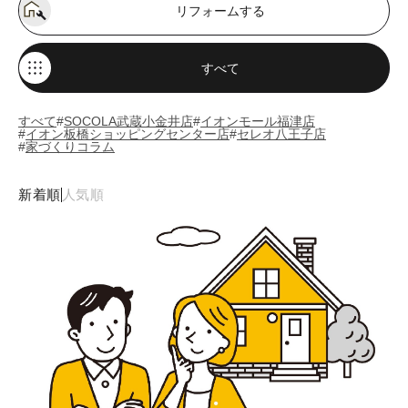
リフォームする
すべて
すべて
SOCOLA武蔵小金井店
イオンモール福津店
イオン板橋ショッピングセンター店
セレオ八王子店
家づくりコラム
新着順
人気順