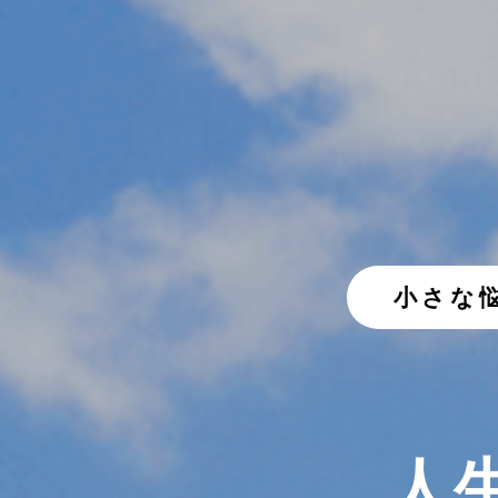
小さな
人