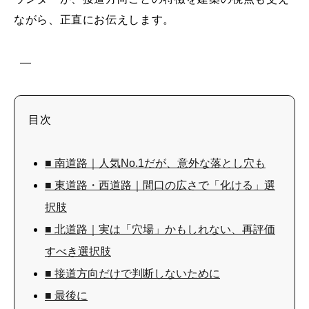
ながら、正直にお伝えします。
—
目次
■ 南道路｜人気No.1だが、意外な落とし穴も
■ 東道路・西道路｜間口の広さで「化ける」選
択肢
■ 北道路｜実は「穴場」かもしれない、再評価
すべき選択肢
■ 接道方向だけで判断しないために
■ 最後に